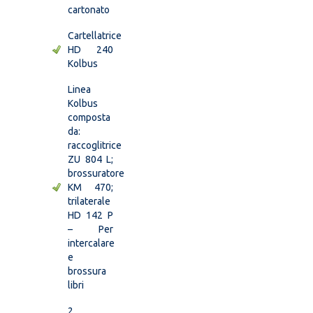
cartonato
Cartellatrice
HD 240
Kolbus
Linea
Kolbus
composta
da:
raccoglitrice
ZU 804 L;
brossuratore
KM 470;
trilaterale
HD 142 P
– Per
intercalare
e
brossura
libri
2