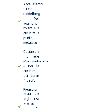
Accavallatrici
ST300
Heidelberg
– Per
volantini,
riviste e a
cucitura a
punto
metallico
Cucitrice a
filo refe
Meccanotecnica
– Per la
cucitura
dei libriin
filo refe
Piegatrici
Stahl KD
78/H f.to
70x100