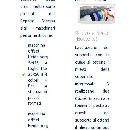
ordini. Inoltre sono
presenti nel
Reparto Stampa
altri macchinari
Rilievo a Secco
performanti come:
(Bottello)
macchina
Lavorazione del
offset
supporto con la
Heidelberg
quale si ottiene il
SM52 a
foglio f.to
rilievo della
35x50 a 4
superficie
colori –
interessata. Si
Per la
realizzano due
stampa di
piccoli
Cliché (maschio e
formati
femmina), posto tra
questi dal
macchina
offset
supporto si otterrà
Heidelberg
il rilievo su un lato