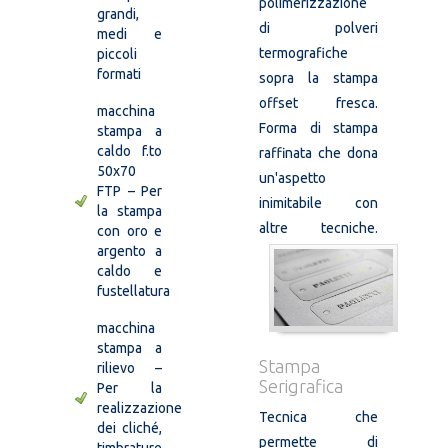
polimerizzazione
grandi,
di polveri
medi e
termografiche
piccoli
formati
sopra la stampa
offset fresca.
macchina
Forma di stampa
stampa a
caldo f.to
raffinata che dona
50x70
un'aspetto
FTP – Per
inimitabile con
la stampa
altre tecniche.
con oro e
argento a
caldo e
fustellatura
macchina
stampa a
Stampa
rilievo –
Serigrafica
Per la
realizzazione
Tecnica che
dei cliché,
permette di
timbrature