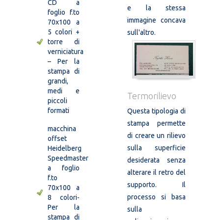
CD a
e la stessa
foglio f.to
immagine concava
70x100 a
5 colori +
sull'altro.
torre di
verniciatura
– Per la
stampa di
grandi,
medi e
Termorilievo
piccoli
formati
Questa tipologia di
stampa permette
macchina
di creare un rilievo
offset
sulla superficie
Heidelberg
Speedmaster
desiderata senza
a foglio
alterare il retro del
f.to
supporto. Il
70x100 a
processo si basa
8 colori-
Per la
sulla
stampa di